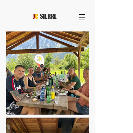
J
C
SIERRE