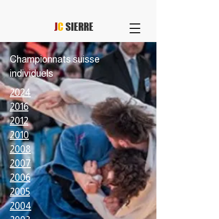
J
C
SIERRE
Championnats suisse
individuels
2024
2016
2012
2010
2008
2007
2006
2005
2004