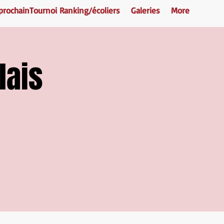
prochainTournoi Ranking/écoliers
Galeries
More
lais