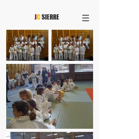
J
C
SIERRE