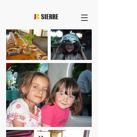
J
C
SIERRE